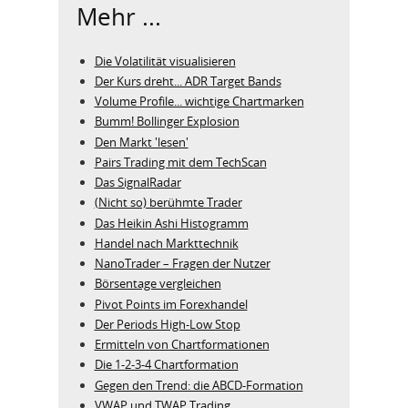
Mehr ...
Die Volatilität visualisieren
Der Kurs dreht... ADR Target Bands
Volume Profile... wichtige Chartmarken
Bumm! Bollinger Explosion
Den Markt 'lesen'
Pairs Trading mit dem TechScan
Das SignalRadar
(Nicht so) berühmte Trader
Das Heikin Ashi Histogramm
Handel nach Markttechnik
NanoTrader – Fragen der Nutzer
Börsentage vergleichen
Pivot Points im Forexhandel
Der Periods High-Low Stop
Ermitteln von Chartformationen
Die 1-2-3-4 Chartformation
Gegen den Trend: die ABCD-Formation
VWAP und TWAP Trading