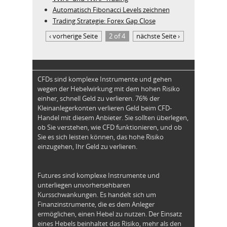
Automatisch Fibonacci Levels zeichnen
Trading Strategie: Forex Gap Close
‹ vorherige Seite
2 of 4
nächste Seite ›
CFDs sind komplexe Instrumente und gehen
wegen der Hebelwirkung mit dem hohen Risiko
einher, schnell Geld zu verlieren. 76% der
Kleinanlegerkonten verlieren Geld beim CFD-
Handel mit diesem Anbieter. Sie sollten überlegen,
ob Sie verstehen, wie CFD funktionieren, und ob
Sie es sich leisten können, das hohe Risiko
einzugehen, Ihr Geld zu verlieren.
Futures sind komplexe Instrumente und
unterliegen unvorhersehbaren
Kursschwankungen. Es handelt sich um
Finanzinstrumente, die es dem Anleger
ermöglichen, einen Hebel zu nutzen. Der Einsatz
eines Hebels beinhaltet das Risiko, mehr als den