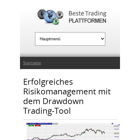
Jump to Navigation
Sie sind hier
Startseite
Erfolgreiches
Risikomanagement mit
dem Drawdown
Trading-Tool