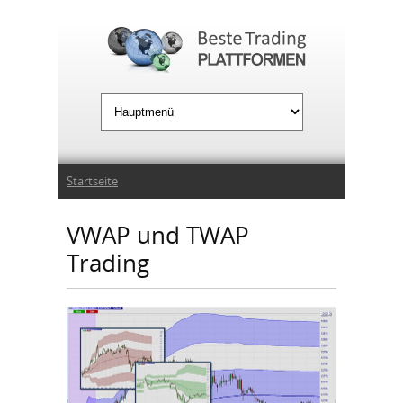
Jump to Navigation
Sie sind hier
Startseite
VWAP und TWAP
Trading