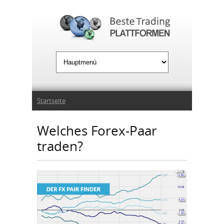
Jump to Navigation
Sie sind hier
Startseite
Welches Forex-Paar
traden?