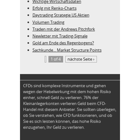
Wichtige Wirtschaftsdaten
Erfolg mit Renko-Charts
Daytrading Strategie US Aktien
Volumen Trading
Traden mit der Andrews Pitchfork
Newletter mit Trading-Signale
Gold am Ende des Regenbogens?
Sachkunde... Market Structure Points
1 of 4
nächste Seite ›
CFDs sind komplexe Instrumente und gehen
wegen der Hebelwirkung mit dem hohen Risiko
einher, schnell Geld zu verlieren. 76% der
Kleinanlegerkonten verlieren Geld beim CFD-
Handel mit diesem Anbieter. Sie sollten überlegen,
ob Sie verstehen, wie CFD funktionieren, und ob
Sie es sich leisten können, das hohe Risiko
einzugehen, Ihr Geld zu verlieren.