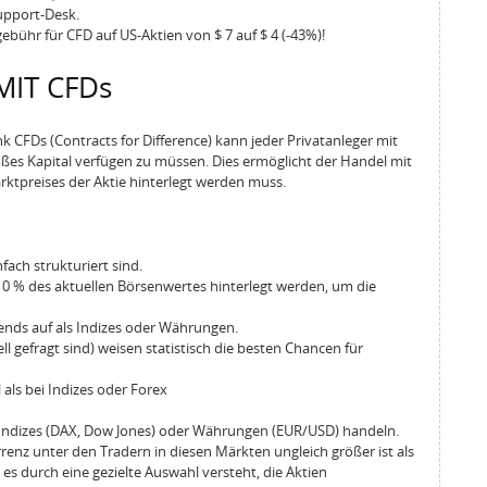
upport-Desk.
bühr für CFD auf US-Aktien von $ 7 auf $ 4 (-43%)!
MIT CFDs
k CFDs (Contracts for Difference) kann jeder Privatanleger mit
oßes Kapital verfügen zu müssen. Dies ermöglicht der Handel mit
arktpreises der Aktie hinterlegt werden muss.
fach strukturiert sind.
10 % des aktuellen Börsenwertes hinterlegt werden, um die
nds auf als Indizes oder Währungen.
 gefragt sind) weisen statistisch die besten Chancen für
als bei Indizes oder Forex
r Indizes (DAX, Dow Jones) oder Währungen (EUR/USD) handeln.
renz unter den Tradern in diesen Märkten ungleich größer ist als
 es durch eine gezielte Auswahl versteht, die Aktien