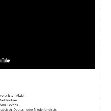
volatilsten Aktien.
Marktindizes.
Wim Lievens.
zösisch, Deutsch oder Niederländisch.