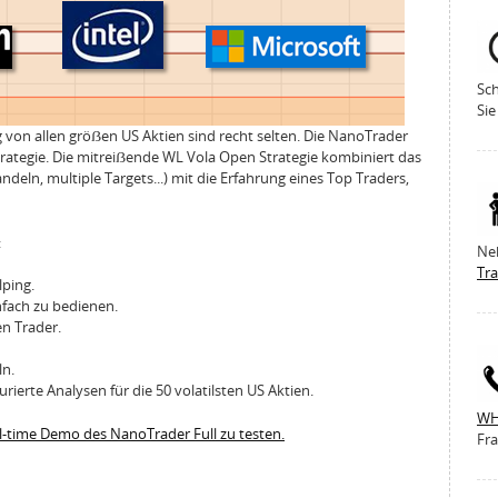
Sch
Sie
 von allen gröẞen US Aktien sind recht selten. Die NanoTrader
trategie. Die mitreiẞende WL Vola Open Strategie kombiniert das
eln, multiple Targets...) mit die Erfahrung eines Top Traders,
:
Ne
Tr
lping.
fach zu bedienen.
n Trader.
ln.
rierte Analysen für die 50 volatilsten US Aktien.
WH
al-time Demo des NanoTrader Full zu testen.
Fra