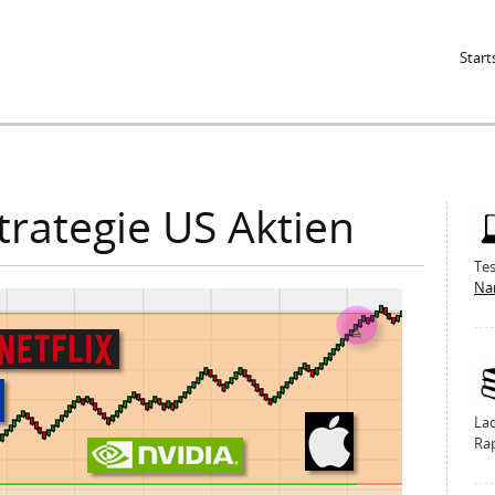
Jump to Navigation
Start
trategie US Aktien
Tes
Na
La
Ra