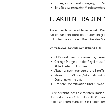
Unbegrenzter Telefonzugang zum S
Eine Reduzierung der Mindestorderge
II. AKTIEN TRADEN 
Aktienhandel muss nicht teuer sein. Dan
Aktien handeln, ohne dafür über ein gr
CFDs, für die es nur ein Bruchteil des M
Vorteile des Handels mit Aktien-CFDs:
CFDs sind Finanzinstrumente, die ein
Geringe Margins. In der Regel muss 
Aktie traden zu können.
Aktien weisen manchmal größere Tre
Momentum-Aktien (Aktien, die aktuell
Börsengewinne auf.
Größere Diversifikation und Auswahl 
Es ist bekannt, dass die meisten Trade
Das bedeutet natürlich, dass die Konkur
in den anderen Märkten. Ein Trader, der