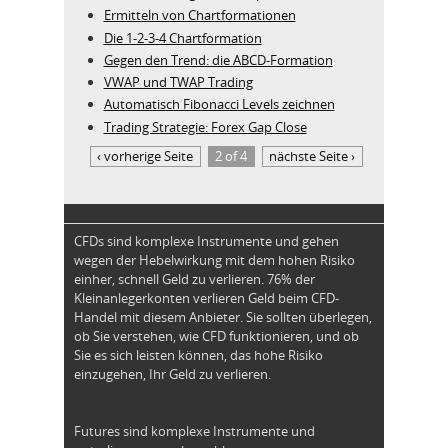
Ermitteln von Chartformationen
Die 1-2-3-4 Chartformation
Gegen den Trend: die ABCD-Formation
VWAP und TWAP Trading
Automatisch Fibonacci Levels zeichnen
Trading Strategie: Forex Gap Close
‹ vorherige Seite
2 of 4
nächste Seite ›
CFDs sind komplexe Instrumente und gehen
wegen der Hebelwirkung mit dem hohen Risiko
einher, schnell Geld zu verlieren. 76% der
Kleinanlegerkonten verlieren Geld beim CFD-
Handel mit diesem Anbieter. Sie sollten überlegen,
ob Sie verstehen, wie CFD funktionieren, und ob
Sie es sich leisten können, das hohe Risiko
einzugehen, Ihr Geld zu verlieren.
Futures sind komplexe Instrumente und