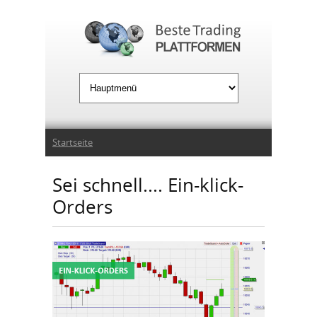
Jump to Navigation
Sie sind hier
Startseite
Sei schnell.... Ein-klick-
Orders