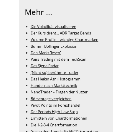
Mehr ...
Die Volatilität visualisieren
Der Kurs dreht... ADR Target Bands
Volume Profile... wichtige Chartmarken
Bumm! Bollinger Explosion
Den Markt 'lesen'
Pairs Trading mit dem TechScan
Das SignalRadar
(Nicht so) berühmte Trader
Das Heikin Ashi Histogramm
Handel nach Markttechnik
NanoTrader – Fragen der Nutzer
Börsentage vergleichen
Pivot Points im Forexhandel
Der Periods High-Low Stop
Ermitteln von Chartformationen
Die 1-2-3-4 Chartformation
Gegen den Trend: die ABCD-Formation