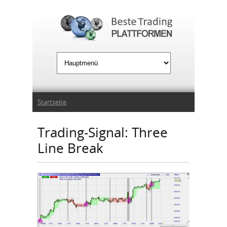
Jump to Navigation
Sie sind hier
Startseite
Trading-Signal: Three
Line Break