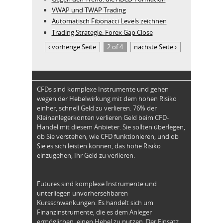
VWAP und TWAP Trading
Automatisch Fibonacci Levels zeichnen
Trading Strategie: Forex Gap Close
‹ vorherige Seite
2 of 4
nächste Seite ›
CFDs sind komplexe Instrumente und gehen
wegen der Hebelwirkung mit dem hohen Risiko
einher, schnell Geld zu verlieren. 76% der
Kleinanlegerkonten verlieren Geld beim CFD-
Handel mit diesem Anbieter. Sie sollten überlegen,
ob Sie verstehen, wie CFD funktionieren, und ob
Sie es sich leisten können, das hohe Risiko
einzugehen, Ihr Geld zu verlieren.
Futures sind komplexe Instrumente und
unterliegen unvorhersehbaren
Kursschwankungen. Es handelt sich um
Finanzinstrumente, die es dem Anleger
ermöglichen, einen Hebel zu nutzen. Der Einsatz