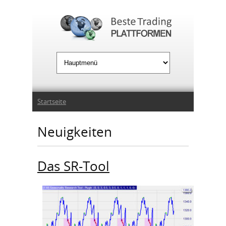
Jump to Navigation
Sie sind hier
Startseite
Neuigkeiten
Das SR-Tool