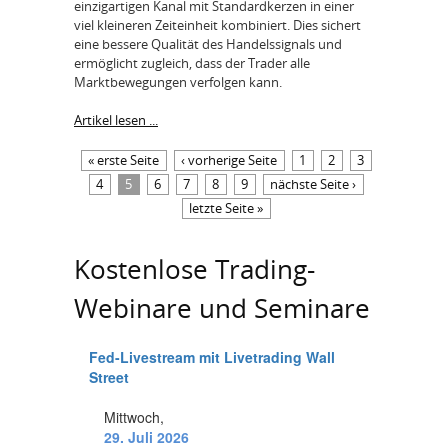
einzigartigen Kanal mit Standardkerzen in einer
viel kleineren Zeiteinheit kombiniert. Dies sichert
eine bessere Qualität des Handelssignals und
ermöglicht zugleich, dass der Trader alle
Marktbewegungen verfolgen kann.
Artikel lesen ...
Seiten
« erste Seite
‹ vorherige Seite
1
2
3
4
5
6
7
8
9
nächste Seite ›
letzte Seite »
Kostenlose Trading-
Webinare und Seminare