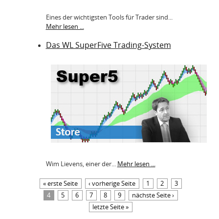
Eines der wichtigsten Tools für Trader sind...
Mehr lesen ...
Das WL SuperFive Trading-System
Wim Lievens, einer der...
Mehr lesen ...
Seiten
« erste Seite
‹ vorherige Seite
1
2
3
4
5
6
7
8
9
nächste Seite ›
letzte Seite »