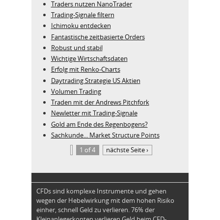
Traders nutzen NanoTrader
Trading-Signale filtern
Ichimoku entdecken
Fantastische zeitbasierte Orders
Robust und stabil
Wichtige Wirtschaftsdaten
Erfolg mit Renko-Charts
Daytrading Strategie US Aktien
Volumen Trading
Traden mit der Andrews Pitchfork
Newletter mit Trading-Signale
Gold am Ende des Regenbogens?
Sachkunde... Market Structure Points
1 of 4
nächste Seite ›
CFDs sind komplexe Instrumente und gehen
wegen der Hebelwirkung mit dem hohen Risiko
einher, schnell Geld zu verlieren. 76% der
Kleinanlegerkonten verlieren Geld beim CFD-