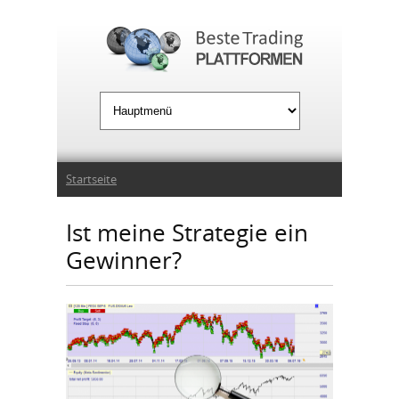
Jump to Navigation
Sie sind hier
Startseite
Ist meine Strategie ein
Gewinner?