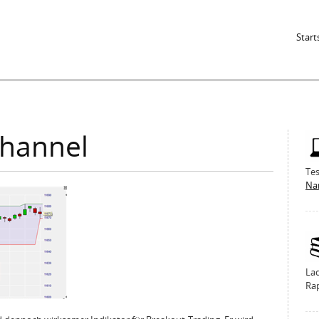
Jump to Navigation
Start
Channel
Tes
Na
La
Ra