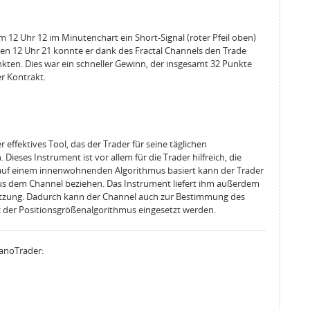
m 12 Uhr 12 im Minutenchart ein Short-Signal (roter Pfeil oben)
en 12 Uhr 21 konnte er dank des Fractal Channels den Trade
nkten. Dies war ein schneller Gewinn, der insgesamt 32 Punkte
r Kontrakt.
r effektives Tool, das der Trader für seine täglichen
ieses Instrument ist vor allem für die Trader hilfreich, die
auf einem innenwohnenden Algorithmus basiert kann der Trader
 aus dem Channel beziehen. Das Instrument liefert ihm außerdem
etzung. Dadurch kann der Channel auch zur Bestimmung des
z der Positionsgrößenalgorithmus eingesetzt werden.
NanoTrader: