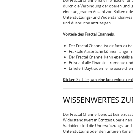
Der Fractal Channel ist ein einfacher u
durch die Verbindung der oberen und unt
einer ungeraden Anzahl von Balken oder 
Unterstützungs- und Widerstandsniveaus
und Ausbrüche anzuzeigen.
Vorteile des Fractal Channels
:
Der Fractal Channel ist einfach zu ha
Fraktale Ausbrüche können lange Tr
Der Fractal Channel kann ebenfalls 
Er ist auf alle Finanzinstrumente u
Er liefert Daytradern eine ausreich
Klicken Sie hier, um eine kostenlose re
WISSENWERTES ZU
Der Fractal Channel benutzt keine zusät
Widerstandswert in Echtzeit über einen
Variablen sind die Unterstützungs- und 
Unterstützung oder den unteren Kanal