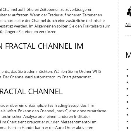
ctal Channel auf höheren Zeitebenen zu zuverlässigeren
seltener auftreten. Wenn der Trader auf höheren Zeitebenen
enchart sollte der Channel durch eine zusätzliche technische
All
estätigt werden. Im Allgemeinen sollten Sie den Fraktalzeitraum
für längere Zeitebenen verkürzen.
N FRACTAL CHANNEL IM
M
uments, das Sie traden möchten. Wählen Sie im Ordner WHS
s. Der Channel wird automatisch im Chart gezeichnet.
FRACTAL CHANNEL
Trader über ein unkompliziertes Trading-Setup, das ihm
le liefert. Er kann den Channel „nackt“, also ohne zusätzliche
en technischen Analyse oder einem anderen Indikator
ll im Chart sieht braucht er nur den Metasentimentor im
atisierten Handel kann er die Auto-Order aktivieren.