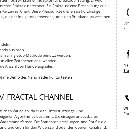
nd dennoch wirksamer Indikator für Breakout-Trading. Er wird
eren Fraktale berechnet. Ein Fraktal ist eine Preisbildung aus
Kerzen im Chart. Diese Preispunkte dienen als kurzfristige
, die der Indikator verwendet, um einen Preiskanal zu zeichnen
Sch
Sie
ndeln.
ends auslösen.
als Trailing-Stop-Methode benutzt werden.
nd in allen Zeitebenen anzuwenden.
Ne
ende Anzahl von Handelssignalen.
Tr
al-time Demo des NanoTrader Full zu testen
M FRACTAL CHANNEL
WH
zlichen Variablen, da er den Unterstützungs- und
Fra
 eigenen Algorithmus bestimmt. Die einzigen anpassbaren
Widerstandsfarben. Die Standardeinstellungen sind Rot für die
rand und Grün für den Widerstand oder den oberen Kanalrand.