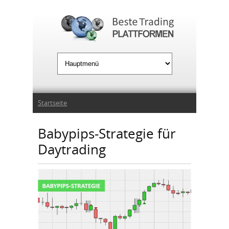
Jump to Navigation
Sie sind hier
Startseite
Babypips-Strategie für
Daytrading