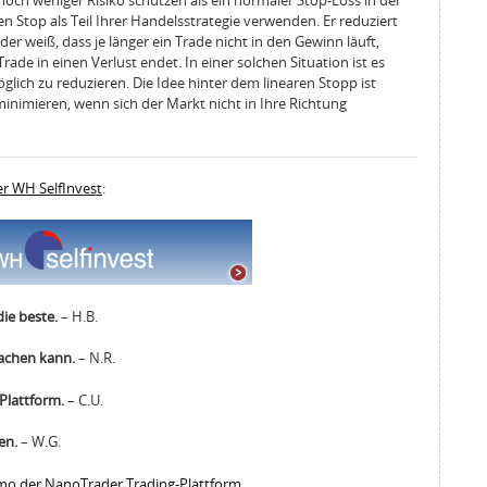
 noch weniger Risiko schützen als ein normaler Stop-Loss in der
ren Stop als Teil Ihrer Handelsstrategie verwenden. Er reduziert
der weiß, dass je länger ein Trade nicht in den Gewinn läuft,
rade in einen Verlust endet. In einer solchen Situation ist es
glich zu reduzieren. Die Idee hinter dem linearen Stopp ist
minimieren, wenn sich der Markt nicht in Ihre Richtung
r WH SelfInvest
:
die beste.
– H.B.
machen kann.
– N.R.
 Plattform.
– C.U.
en.
– W.G.
emo der NanoTrader Trading-Plattform
.