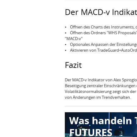
Der MACD-v Indikat
⦁ Öffnen des Charts des Instruments, 
⦁ Öffnen des Ordners "WHS Proposals",
"MACD-v"
⦁ Optionales Anpassen der Einstellunge
⦁ Aktivieren von TradeGuard+AutoOrde
Fazit
Der MACD-v Indikator von Alex Spiroglo
Beseitigung zentraler Einschränkungen
Volatilitätsnormalisierung zeigt sich d
von Änderungen im Trendverhalten.