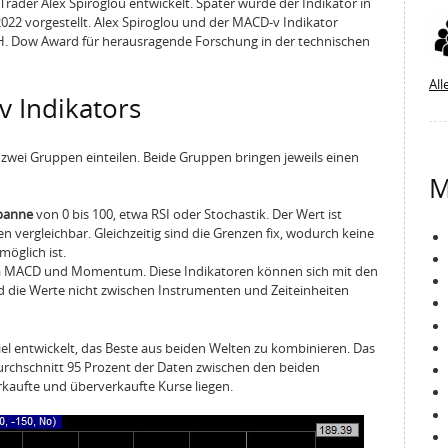
ader Alex Spiroglou entwickelt. Später wurde der Indikator in
22 vorgestellt. Alex Spiroglou und der MACD-v Indikator
H. Dow Award für herausragende Forschung in der technischen
All
v Indikators
n zwei Gruppen einteilen. Beide Gruppen bringen jeweils einen
M
Spanne
von 0 bis 100, etwa RSI oder Stochastik. Der Wert ist
 vergleichbar. Gleichzeitig sind die Grenzen fix, wodurch keine
öglich ist.
a MACD und Momentum. Diese Indikatoren können sich mit den
die Werte nicht zwischen Instrumenten und Zeiteinheiten
l entwickelt, das Beste aus beiden Welten zu kombinieren. Das
 Durchschnitt 95 Prozent der Daten zwischen den beiden
kaufte und überverkaufte Kurse liegen.