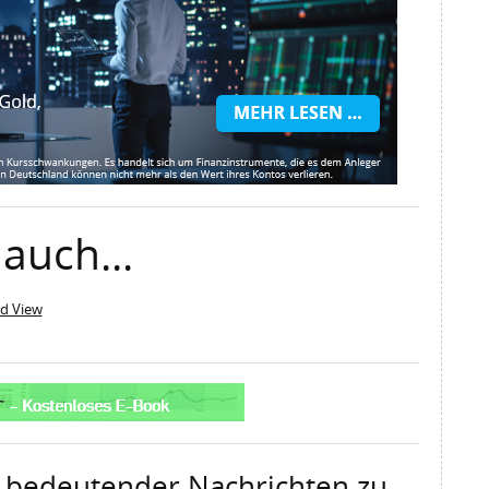
auch...
rd View
 bedeutender Nachrichten zu