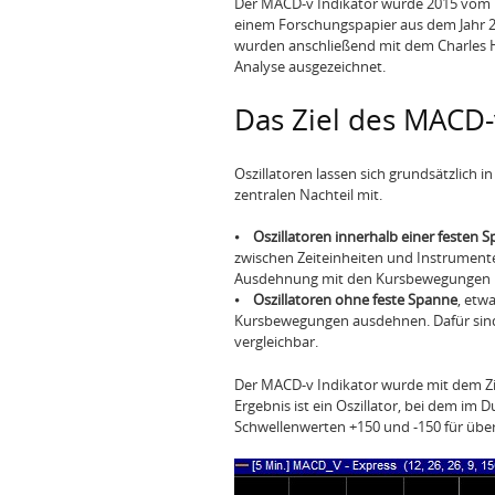
Der MACD-v Indikator wurde 2015 vom Tr
einem Forschungspapier aus dem Jahr 20
wurden anschließend mit dem Charles 
Analyse ausgezeichnet.
Das Ziel des MACD-
Oszillatoren lassen sich grundsätzlich i
zentralen Nachteil mit.
⦁
Oszillatoren innerhalb einer festen 
zwischen Zeiteinheiten und Instrumenten
Ausdehnung mit den Kursbewegungen m
⦁
Oszillatoren ohne feste Spanne
, etw
Kursbewegungen ausdehnen. Dafür sind 
vergleichbar.
Der MACD-v Indikator wurde mit dem Zie
Ergebnis ist ein Oszillator, bei dem im
Schwellenwerten +150 und -150 für über