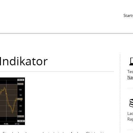
Jump to Navigation
Start
Indikator
Tes
Na
La
Ra