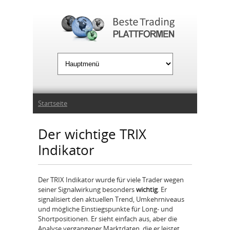
Jump to Navigation
Sie sind hier
Startseite
Der wichtige TRIX
Indikator
Der TRIX Indikator wurde für viele Trader wegen
seiner Signalwirkung besonders
wichtig
. Er
signalisiert den aktuellen Trend, Umkehrniveaus
und mögliche Einstiegspunkte für Long- und
Shortpositionen. Er sieht einfach aus, aber die
Analyse vergangener Marktdaten, die er leistet,