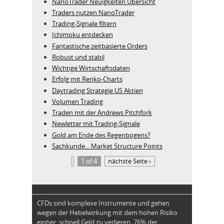
NanoTrader Neuigkeiten Übersicht
Traders nutzen NanoTrader
Trading-Signale filtern
Ichimoku entdecken
Fantastische zeitbasierte Orders
Robust und stabil
Wichtige Wirtschaftsdaten
Erfolg mit Renko-Charts
Daytrading Strategie US Aktien
Volumen Trading
Traden mit der Andrews Pitchfork
Newletter mit Trading-Signale
Gold am Ende des Regenbogens?
Sachkunde... Market Structure Points
1 of 4
nächste Seite ›
CFDs sind komplexe Instrumente und gehen
wegen der Hebelwirkung mit dem hohen Risiko
einher, schnell Geld zu verlieren. 76% der