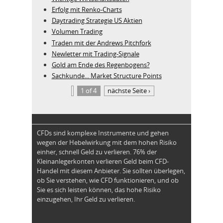
Erfolg mit Renko-Charts
Daytrading Strategie US Aktien
Volumen Trading
Traden mit der Andrews Pitchfork
Newletter mit Trading-Signale
Gold am Ende des Regenbogens?
Sachkunde... Market Structure Points
1 of 4
nächste Seite ›
CFDs sind komplexe Instrumente und gehen
wegen der Hebelwirkung mit dem hohen Risiko
einher, schnell Geld zu verlieren. 76% der
Kleinanlegerkonten verlieren Geld beim CFD-
Handel mit diesem Anbieter. Sie sollten überlegen,
ob Sie verstehen, wie CFD funktionieren, und ob
Sie es sich leisten können, das hohe Risiko
einzugehen, Ihr Geld zu verlieren.