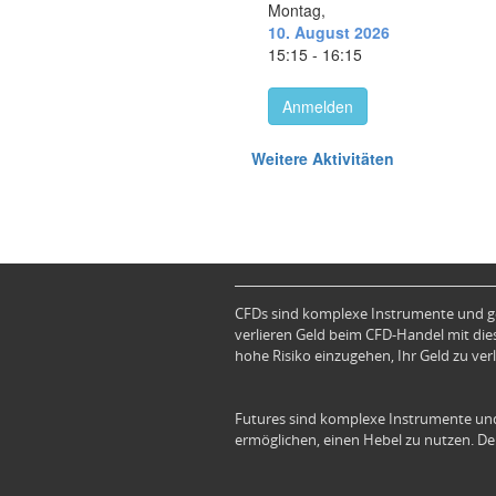
CFDs sind komplexe Instrumente und ge
verlieren Geld beim CFD-Handel mit dies
hohe Risiko einzugehen, Ihr Geld zu verl
Futures sind komplexe Instrumente und
ermöglichen, einen Hebel zu nutzen. Der