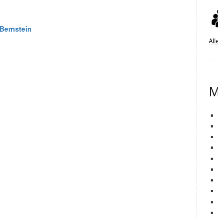
All
M