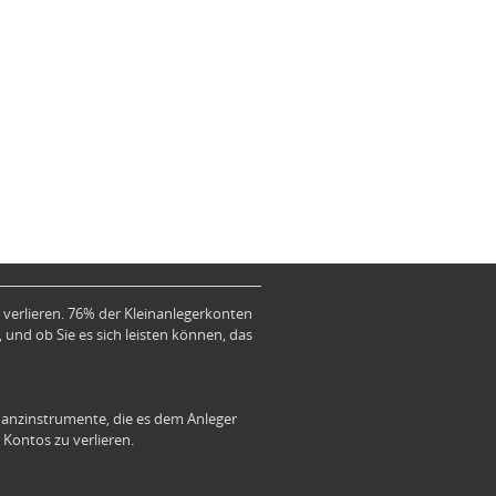
verlieren. 76% der Kleinanlegerkonten
 und ob Sie es sich leisten können, das
anzinstrumente, die es dem Anleger
 Kontos zu verlieren.