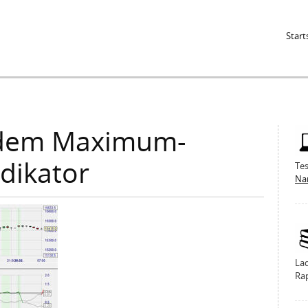
Jump to Navigation
Start
 dem Maximum-
ndikator
Tes
Na
La
Ra