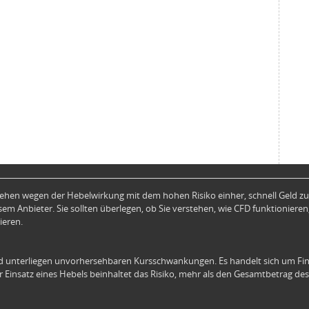
hen wegen der Hebelwirkung mit dem hohen Risiko einher, schnell Geld zu 
em Anbieter. Sie sollten überlegen, ob Sie verstehen, wie CFD funktionieren,
ieren.
 unterliegen unvorhersehbaren Kursschwankungen. Es handelt sich um Fin
 Einsatz eines Hebels beinhaltet das Risiko, mehr als den Gesamtbetrag des