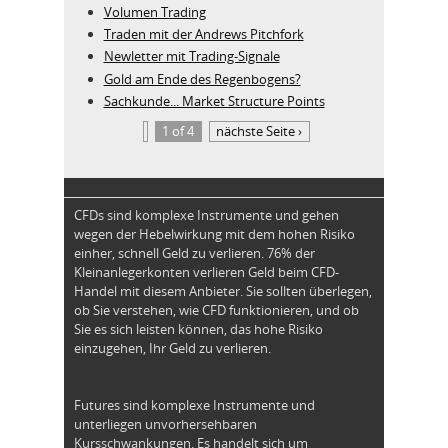
Volumen Trading
Traden mit der Andrews Pitchfork
Newletter mit Trading-Signale
Gold am Ende des Regenbogens?
Sachkunde... Market Structure Points
1 of 4
nächste Seite ›
CFDs sind komplexe Instrumente und gehen
wegen der Hebelwirkung mit dem hohen Risiko
einher, schnell Geld zu verlieren. 76% der
Kleinanlegerkonten verlieren Geld beim CFD-
Handel mit diesem Anbieter. Sie sollten überlegen,
ob Sie verstehen, wie CFD funktionieren, und ob
Sie es sich leisten können, das hohe Risiko
einzugehen, Ihr Geld zu verlieren.
Futures sind komplexe Instrumente und
unterliegen unvorhersehbaren
Kursschwankungen. Es handelt sich um